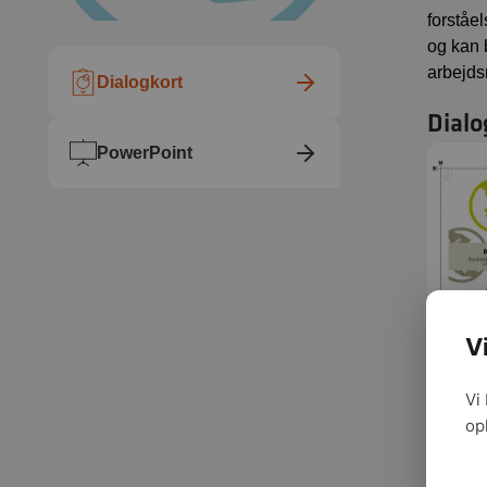
forståel
og kan 
arbejds
Dialogkort
Dialo
PowerPoint
V
Vi
op