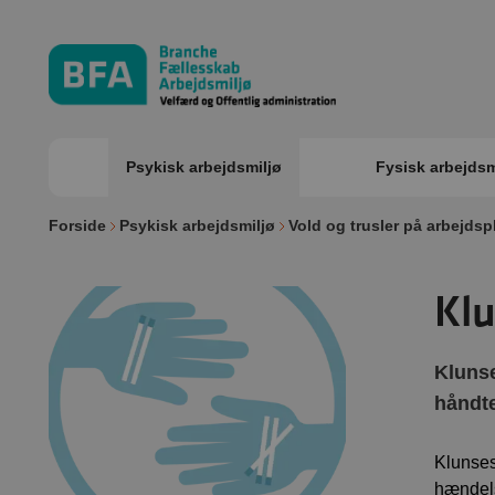
Psykisk arbejdsmiljø
Fysisk arbejdsm
Forside
Psykisk arbejdsmiljø
Vold og trusler på arbejds
Klu
Klunse
håndte
Klunses
hændels