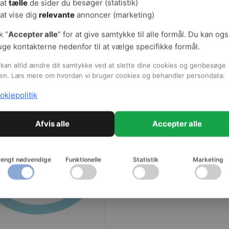
at
tælle
de sider du besøger (statistik)
at vise dig
relevante
annoncer (marketing)
rPoint
k “
Accepter alle
” for at give samtykke til alle formål. Du kan og
uge kontakterne nedenfor til at vælge specifikke formål.
Præsentation til Klunses
kan altid ændre dit samtykke ved at slette dine cookies og genbesøge
en. Læs mere om hvordan vi bruger cookies og behandler persondata:
arbejdsmiljø
okiepolitik
Dette præsentations-materiale er
gennemføre en fælles øvelse om
Afvis alle
Accepter alle
Det indeholder alt det, I skal brug
bedre arbejdsmiljø” i mindre gr
Hent materialet (åbnes i nyt vin
rengt nødvendige
Funktionelle
Statistik
Marketing
Hent digitalt materiale (gra