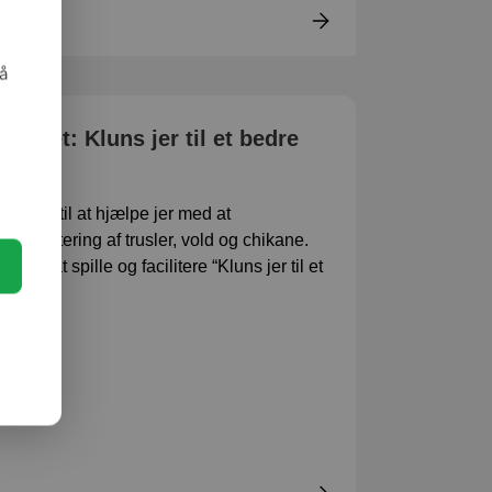
så
pillet: Kluns jer til et bedre
 lavet til at hjælpe jer med at
 håndtering af trusler, vold og chikane.
e for at spille og facilitere “Kluns jer til et
upper.
due)
tis)