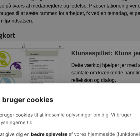
se på tværs af medarbejdere og ledelse. Præsentationen giver en k
bruges til at sætte rammen for arbejdet, fx ved en temadag, et 
miljøindsatsen.
gkort
Klunsespillet: Kluns je
Dette værktøj hjælper jer med 
samtale om krænkende handling
refleksion og dialog.
Hent materialet (åbnes i nyt vin
Hent digitalt materiale (gra
i bruger cookies
Hent trykklart digitalt ma
 bruger cookies til at indsamle oplysninger om dig. Vi bruger
lysningerne til:
at give dig en
bedre oplevelse
af vores hjemmeside (funktionel