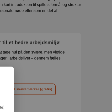
ort introduktion til spillets formål og struktur
personalemøde eller som en del af
r til et bedre arbejdsmiljø
at tage hul på den svære, men vigtige
er i arbejdslivet – gennem fælles
due)
tis)
teriale med skæremærker (gratis)
le)