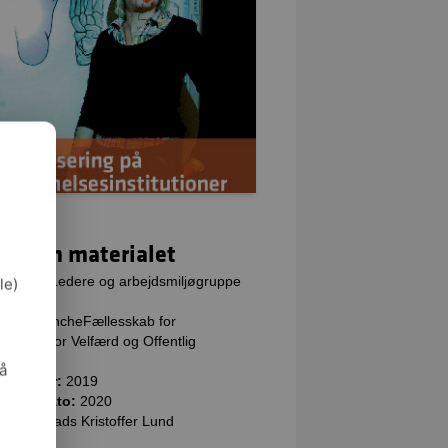
kta om materialet
gruppe:
Ledere og arbejdsmiljøgruppe
le)
tal:
28
ver:
BrancheFællesskab for
dsmiljø for Velfærd og Offentlig
istration
så
velsesår:
2019
teret dato:
2020
arlig:
Mads Kristoffer Lund