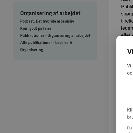
Publi
Organisering af arbejdet
spørg
Podcast: Det hybride arbejdsliv
tilre
Kom godt på ferie
leder
Publikationer - Organisering af arbejdet
eller
Alle publikationer - Ledelse &
og tr
Organisering
AMR)
V
Vi
op
Hent 
Kli
br
Du 