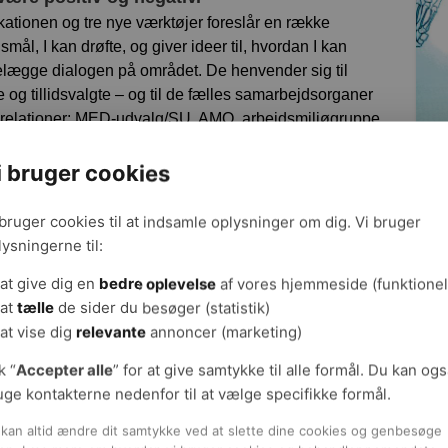
kationen og tre nye værktøjer foreslår en række
smål, I kan drøfte, og giver ideer til, hvordan I kan
ttelægge dialogen på området. De henvender sig til
e og tillidsvalgte – og til de fælles samarbejdsorganer
 -relationer: MED-udvalg/SU, AMO, arbejdsmiljøgruppe
io (det uformelle, lokale samarbejde mellem leder, TR og
.
i bruger cookies
 bruger cookies til at indsamle oplysninger om dig. Vi bruger
lysningerne til:
materialet (åbnes i nyt vindue)
Fa
Hent digitalt materiale (gratis)
Mål
at give dig en
bedre oplevelse
af vores hjemmeside (funktionel
Side
at
tælle
de sider du besøger (statistik)
Hent trykklart digitalt materiale med
Udgi
at vise dig
relevante
annoncer (marketing)
Arbej
skæremærker (gratis)
admin
k “
Accepter alle
” for at give samtykke til alle formål. Du kan og
Udgi
Bestil trykt materiale fra GPO Forlag
uge kontakterne nedenfor til at vælge specifikke formål.
Opda
(køb)
Ansv
kan altid ændre dit samtykke ved at slette dine cookies og genbesøge