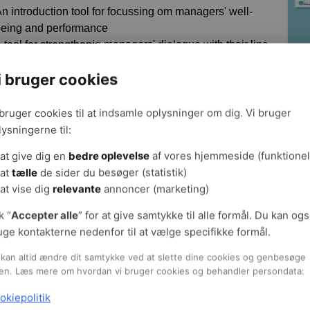
n introduction tool for focussing om managers' well-
eing and performance
 tool for strengthenig managers' dialogue with their line
manager
i bruger cookies
t tool for sharpening of manager team collaboration
 tool for creating an overall plan for managers' well-
eing and performance
 bruger cookies til at indsamle oplysninger om dig. Vi bruger
 tool for sparring in managers' networks
lysningerne til:
at give dig en
bedre oplevelse
af vores hjemmeside (funktionel
at
tælle
de sider du besøger (statistik)
materialet (åbnes i nyt vindue)
Fa
at vise dig
relevante
annoncer (marketing)
Hent digitalt materiale (gratis)
Emn
k “
Accepter alle
” for at give samtykke til alle formål. Du kan og
Side
uge kontakterne nedenfor til at vælge specifikke formål.
Udgi
Ansv
kan altid ændre dit samtykke ved at slette dine cookies og genbesøge
en. Læs mere om hvordan vi bruger cookies og behandler persondata:
okiepolitik