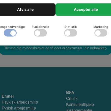
Afvis alle
Accepter alle
rengt nødvendige
Funktionelle
Statistik
Marketing
Tilmeld dig nyhedsbrevet og få godt arbejdsmiljø i din indbakke
BFA
Emner
Om os
Psykisk arbejdsmiljø
Konsulenthjælp
Fysisk arbejdsmiljø
Arrangementer