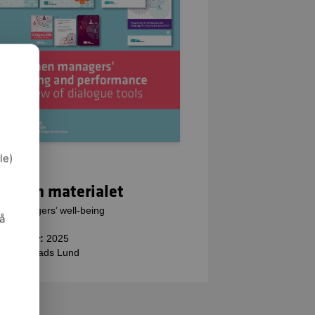
le)
kta om materialet
e:
Managers’ well-being
så
tal:
35
velsesår:
2025
arlig:
Mads Lund