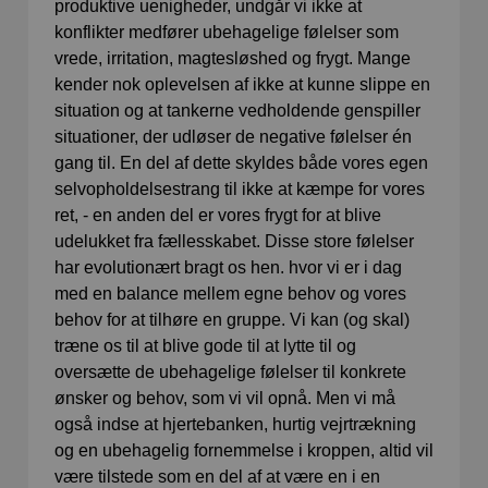
produktive uenigheder, undgår vi ikke at
konflikter medfører ubehagelige følelser som
vrede, irritation, magtesløshed og frygt. Mange
kender nok oplevelsen af ikke at kunne slippe en
situation og at tankerne vedholdende genspiller
situationer, der udløser de negative følelser én
gang til. En del af dette skyldes både vores egen
selvopholdelsestrang til ikke at kæmpe for vores
ret, - en anden del er vores frygt for at blive
udelukket fra fællesskabet. Disse store følelser
har evolutionært bragt os hen. hvor vi er i dag
med en balance mellem egne behov og vores
behov for at tilhøre en gruppe. Vi kan (og skal)
træne os til at blive gode til at lytte til og
oversætte de ubehagelige følelser til konkrete
ønsker og behov, som vi vil opnå. Men vi må
også indse at hjertebanken, hurtig vejrtrækning
og en ubehagelig fornemmelse i kroppen, altid vil
være tilstede som en del af at være en i en