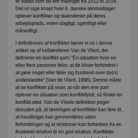
er stabilt over de fire målinger fra 2012 til 2018.
Det vil sige knapt hver 6. danske lønmodtager
oplever konflikter og skænderier på deres
arbejdsplads, enten dagligt, ugentligt eller
månedligt.
I definitionen af konflikter læner vi os i denne
artikel op af hollænderen Van de Vliert, der
definerer en konflikt som: ”En situation hvor en
eller flere personer føler, at de bliver forhindret i
at gøre noget eller føler sig frustreret over de(n)
anden/andre” (Van de Vliert, 1998). Denne måde
at se konflikter på viser, at når den ene part
oplever en situation som konfliktfyldt, så finder en
konflikt sted. Van de Vlierts definition peger
desuden på, at løsningen af konflikter kan føre til,
at handlinger kan gennemføres uden
forhindringer og at relationer kan forbedres fra en
frustreret
relation
til en god relation. Konflikter