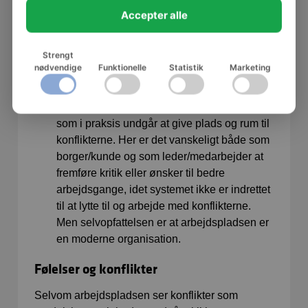
Et af disse to perspektiver kan dominere
Accepter alle
synet på konflikter på arbejdspladsen og
dermed skabe eller forhindre lysten og
Strengt
muligheden for at bruge konflikter til
nødvendige
Funktionelle
Statistik
Marketing
udvikling.
En tredje udgave ses på de arbejdspladser
som siger at konflikter er velkomne, men
som i praksis undgår at give plads og rum til
konflikterne. Her er det vanskeligt både som
borger/kunde og som leder/medarbejder at
fremføre kritik eller ønsker til bedre
arbejdsgange, idet systemet ikke er indrettet
til at lytte til og arbejde med konflikterne.
Men selvopfattelsen er at arbejdspladsen er
en moderne organisation.
Følelser og konflikter
Selvom arbejdspladsen ser konflikter som