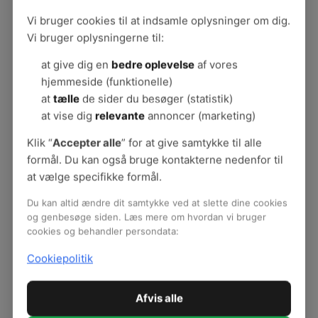
Grundlæggende er der tre forskellige måder, som
Vi bruger cookies til at indsamle oplysninger om dig.
konflikter kan betragtes på.
Vi bruger oplysningerne til:
Konflikter kan ses som noget unormalt og
at give dig en
bedre oplevelse
af vores
ubehageligt, som helst ikke skal være
hjemmeside (funktionelle)
tilstede på arbejdspladser. Dette tager
at
tælle
de sider du besøger (statistik)
udgangspunkt i et syn på at relationer på
at vise dig
relevante
annoncer (marketing)
arbejdspladser helst skal være harmoniske
og stabile har været det mest udbredte syn
Klik “
Accepter alle
” for at give samtykke til alle
på arbejdspladser, hvor forudsigelighed og
formål. Du kan også bruge kontakterne nedenfor til
stabilitet har givet kvalitet og effektivitet. I
at vælge specifikke formål.
dette perspektiv ses konflikter og de
Du kan altid ændre dit samtykke ved at slette dine cookies
personer som fremfører kritik og uenigheder
og genbesøge siden. Læs mere om hvordan vi bruger
derfor som unormale og uønskede.
cookies og behandler persondata:
Et andet perspektiv ser konflikter som både
Cookiepolitik
uundgåelige og nødvendige for at skabe
læring, udvikling og forandring på en
arbejdsplads, hvor opgaver og vilkår
Afvis alle
forandrer sig hurtigt.