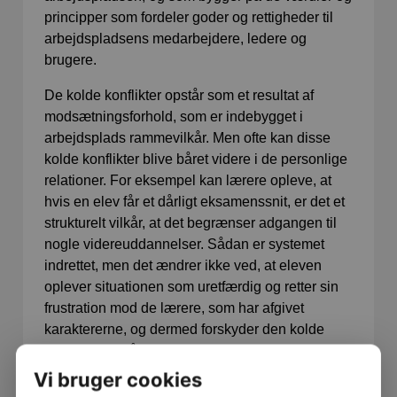
principper som fordeler goder og rettigheder til
arbejdspladsens medarbejdere, ledere og
brugere.
De kolde konflikter opstår som et resultat af
modsætningsforhold, som er indebygget i
arbejdsplads rammevilkår. Men ofte kan disse
kolde konflikter blive båret videre i de personlige
relationer. For eksempel kan lærere opleve, at
hvis en elev får et dårligt eksamenssnit, er det et
strukturelt vilkår, at det begrænser adgangen til
nogle videreuddannelser. Sådan er systemet
indrettet, men det ændrer ikke ved, at eleven
oplever situationen som uretfærdig og retter sin
frustration mod de lærere, som har afgivet
karaktererne, og dermed forskyder den kolde
konflikt til også at udløse en varm konflikt.
Vi bruger cookies
Forskellige perspektiver på konflikter