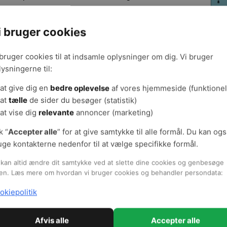
i bruger cookies
 bruger cookies til at indsamle oplysninger om dig. Vi bruger
lysningerne til:
at give dig en
bedre oplevelse
af vores hjemmeside (funktionel
at
tælle
de sider du besøger (statistik)
at vise dig
relevante
annoncer (marketing)
materialet (åbnes i nyt vindue)
Fa
k “
Accepter alle
” for at give samtykke til alle formål. Du kan og
Hent digitalt materiale (gratis)
Side
uge kontakterne nedenfor til at vælge specifikke formål.
Udgi
Arbej
kan altid ændre dit samtykke ved at slette dine cookies og genbesøge
admin
en. Læs mere om hvordan vi bruger cookies og behandler persondata:
Udgi
okiepolitik
Ansv
Afvis alle
Accepter alle