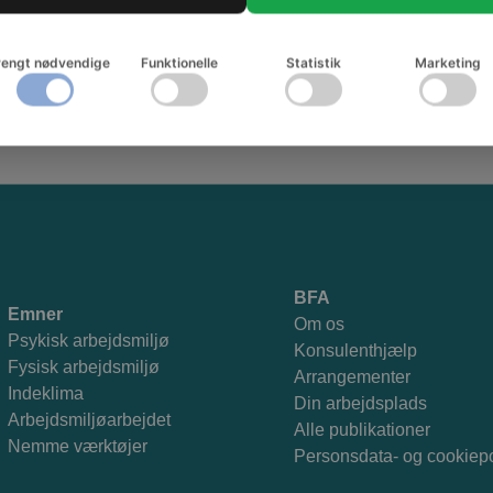
rengt nødvendige
Funktionelle
Statistik
Marketing
Tilmeld dig nyhedsbrevet og få godt arbejdsmiljø i din indbakke
BFA
Emner
Om os
Psykisk arbejdsmiljø
Konsulenthjælp
Fysisk arbejdsmiljø
Arrangementer
Indeklima
Din arbejdsplads
Arbejdsmiljøarbejdet
Alle publikationer
Nemme værktøjer
Personsdata- og cookiepo