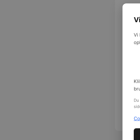
V
Vi
op
Hent 
Kli
br
Du 
sid
Co