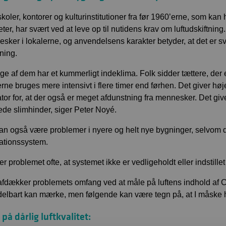
skoler, kontorer og kulturinstitutioner fra før 1960’erne, som 
teter, har svært ved at leve op til nutidens krav om luftudskiftnin
sker i lokalerne, og anvendelsens karakter betyder, at det er sv
tning.
ge af dem har et kummerligt indeklima. Folk sidder tættere, der 
erne bruges mere intensivt i flere timer end førhen. Det giver h
ator for, at der også er meget afdunstning fra mennesker. Det g
erede slimhinder, siger Peter Noyé.
an også være problemer i nyere og helt nye bygninger, selvom d
lationssystem.
er problemet ofte, at systemet ikke er vedligeholdt eller indstille
fdækker problemets omfang ved at måle på luftens indhold af C
elbart kan mærke, men følgende kan være tegn på, at I måske h
på dårlig luftkvalitet: