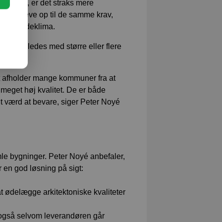
n anlæg, er det straks mere
ltatet leve op til de samme krav,
ed og indeklima.
t anderledes med større eller flere
t afholder mange kommuner fra at
 meget høj kvalitet. De er både
ut værd at bevare, siger Peter Noyé
amle bygninger. Peter Noyé anbefaler,
r en god løsning på sigt:
at ødelægge arkitektoniske kvaliteter
– også selvom leverandøren går