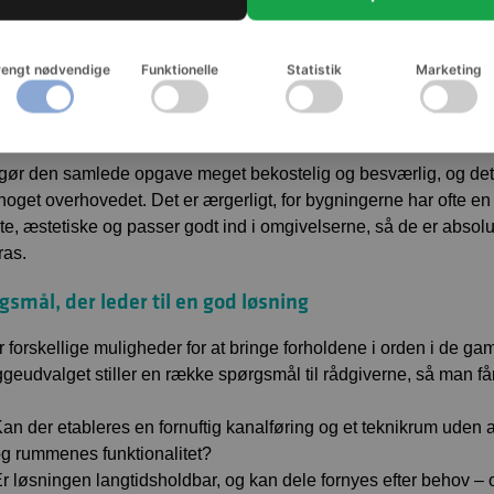
r tale om et ældre ventilationsanlæg eller en ældre bygning ude
ematisk. For når man begynder at renovere en bygning, skal resu
ye bygninger. Både i forhold til energiforbrug, bygningens tæth
rengt nødvendige
Funktionelle
Statistik
Marketing
r kan der være brug for at dimensionere ventilationsanlægget hel
er. Det går ud over pladsforholdene og æstetikken i rummene.
 gør den samlede opgave meget bekostelig og besværlig, og de
noget overhovedet. Det er ærgerligt, for bygningerne har ofte en
te, æstetiske og passer godt ind i omgivelserne, så de er absol
ras.
gsmål, der leder til en god løsning
r forskellige muligheder for at bringe forholdene i orden i de g
ggeudvalget stiller en række spørgsmål til rådgiverne, så man få
an der etableres en fornuftig kanalføring og et teknikrum uden 
g rummenes funktionalitet?
r løsningen langtidsholdbar, og kan dele fornyes efter behov 