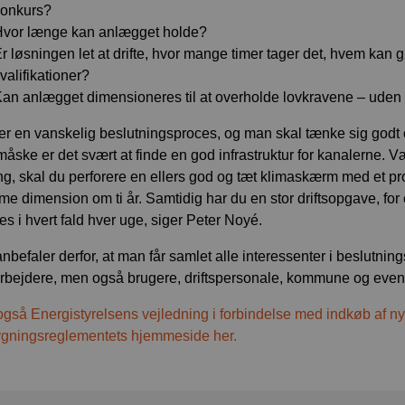
konkurs?
vor længe kan anlægget holde?
r løsningen let at drifte, hvor mange timer tager det, hvem kan 
valifikationer?
an anlægget dimensioneres til at overholde lovkravene – uden a
 er en vanskelig beslutningsproces, og man skal tænke sig godt om.
åske er det svært at finde en god infrastruktur for kanalerne.
ng, skal du perforere en ellers god og tæt klimaskærm med et pro
me dimension om ti år. Samtidig har du en stor driftsopgave, for
ses i hvert fald hver uge, siger Peter Noyé.
nbefaler derfor, at man får samlet alle interessenter i beslutni
bejdere, men også brugere, driftspersonale, kommune og even
gså Energistyrelsens vejledning i forbindelse med indkøb af ny
gningsreglementets hjemmeside her.