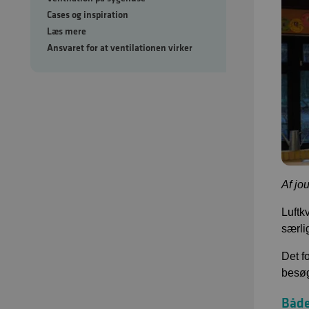
Cases og inspiration
Læs mere
Ansvaret for at ventilationen virker
Af jo
Luftk
særli
Det f
besøg
Både