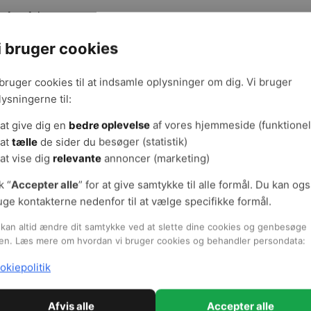
uften føles tung og tæt
olk, der kommer ind i lokalet, oplever en ”mur af dunst”
i bruger cookies
er bliver noget varmere i løbet af den tid, lokalet anvendes
ksisterende ventilationsanlæg støjer
 bruger cookies til at indsamle oplysninger om dig. Vi bruger
entilationsanlægget kan slet ikke høres, selvom der ikke er andr
lysningerne til:
ygningens brugere bliver trætte og får hovedpine i løbet af dag
at give dig en
bedre oplevelse
af vores hjemmeside (funktionel
også:
at
tælle
de sider du besøger (statistik)
 Ventilation var en udfordring på Svanepunktet
at vise dig
relevante
annoncer (marketing)
gehold jeres ventilationsanlæg
k “
Accepter alle
” for at give samtykke til alle formål. Du kan og
uge kontakterne nedenfor til at vælge specifikke formål.
 præstationer via indeklima
kan altid ændre dit samtykke ved at slette dine cookies og genbesøge
ige udfordringer i gamle bygninger
en. Læs mere om hvordan vi bruger cookies og behandler persondata:
okiepolitik
emer i nyere bygninger med eksisterende ventilationsanlæg kan
terende ventilationsanlæg.
Afvis alle
Accepter alle