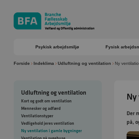
Psykisk arbejdsmiljø
Fysisk arbejdsm
Forside
Indeklima
Udluftning og ventilation
Ny ventilati
Udluftning og ventilation
Ny 
Kort og godt om ventilation
Mennesker og adfærd
Der m
Ventilationstyper
på, o
Vedligehold jeres ventilation
Ny ventilation i gamle bygninger
Ventilation på sygehuse