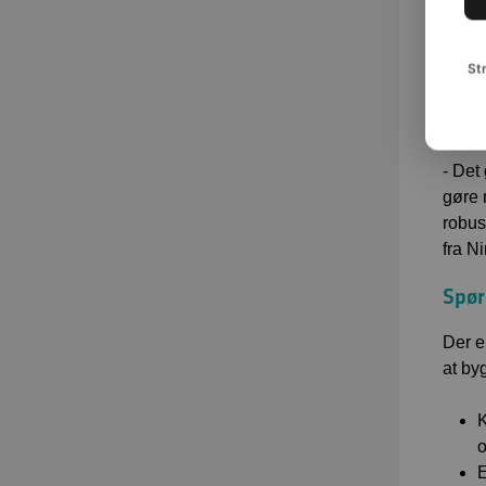
Er de
probl
som n
St
Derfo
kanal
- Det
gøre 
robus
fra Ni
Spør
Der e
at by
K
o
E