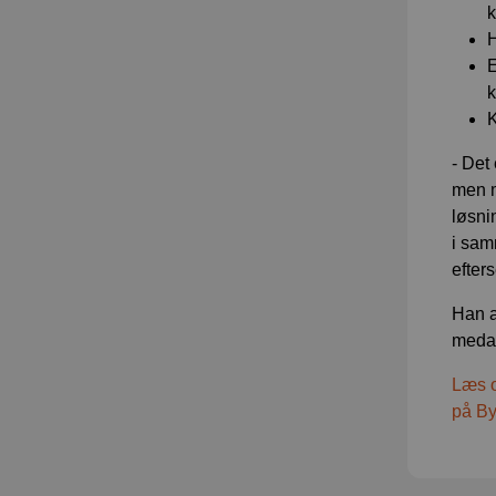
H
E
k
K
- Det
men m
løsni
i sam
efter
Han a
medar
Læs o
på By