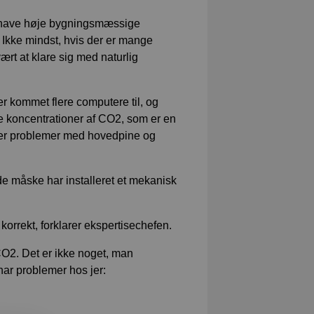
kan have høje bygningsmæssige
g. Ikke mindst, hvis der er mange
ært at klare sig med naturlig
er kommet flere computere til, og
øje koncentrationer af CO2, som er en
iver problemer med hovedpine og
e måske har installeret et mekanisk
t korrekt, forklarer ekspertisechefen.
O2. Det er ikke noget, man
ar problemer hos jer: