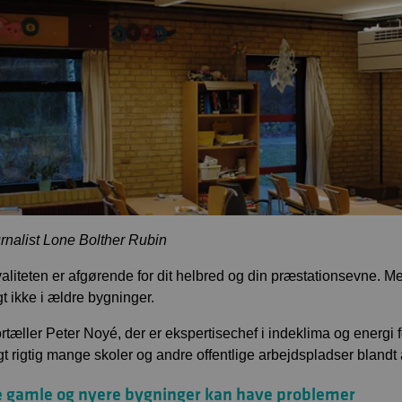
urnalist Lone Bolther Rubin
valiteten er afgørende for dit helbred og din præstationsevne. Me
gt ikke i ældre bygninger.
ortæller Peter Noyé, der er ekspertisechef i indeklima og energi 
t rigtig mange skoler og andre offentlige arbejdspladser bland
 gamle og nyere bygninger kan have problemer