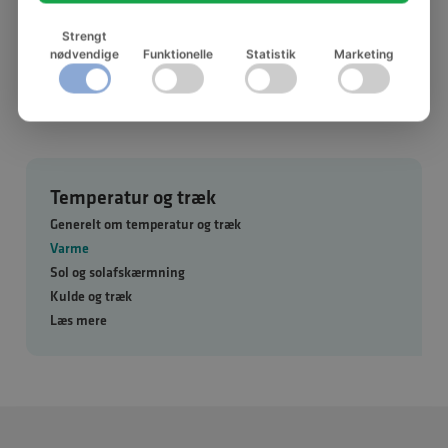
formentlig også give en bedre isolering mod
Strengt
sommervarmen. Tilde Rye Andersen er spændt
nødvendige
Funktionelle
Statistik
Marketing
på, hvordan de nye tiltag kommer til at virke.
Temperatur og træk
Generelt om temperatur og træk
Varme
Sol og solafskærmning
Kulde og træk
Læs mere