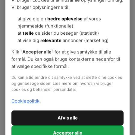
Vi bruger oplysningerne til:
Støj i dagtilbud og SFO
Støj i rum med børn - sådan kommer I i gang
at give dig en
bedre oplevelse
af vores
Anbefaling om akustik i rum med børn
hjemmeside (funktionelle)
Værktøjskasse
at
tælle
de sider du besøger (statistik)
Konsekvenser af støj
at vise dig
relevante
annoncer (marketing)
Det siger børnene selv
Hvor kommer støjen fra?
Klik “
Accepter alle
” for at give samtykke til alle
Støj og akustik i skolen
formål. Du kan også bruge kontakterne nedenfor til
Bygninger og akustik
at vælge specifikke formål.
Støjdæmpende indretning
Du kan altid ændre dit samtykke ved at slette dine cookies
Organisering og pædagogik
og genbesøge siden. Læs mere om hvordan vi bruger
Interview: Pædagogik dæmper uro
cookies og behandler persondata:
Sådan holder stemmen til et helt arbejdsliv i
Cookiepolitik
uddannelsesverdenen
Cases og eksempler
Særlige regler om støj for børn og unge
Afvis alle
Accepter alle