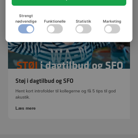
Strengt
nødvendige
Funktionelle
Statistik
Marketing
Støj i dagtilbud og SFO
Hent kort introfolder til kollegerne og få 5 tips til god
akustik.
Læs mere