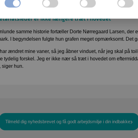
eg kan se, at CO2 niveauet er højere end anbefalet, så får jeg luf
etariatsleder er ikke længere træt i hovedet
lunde samme historie fortæller Dorte Nørregaard Larsen, der er
rk. I begyndelsen fulgte hun grafen meget opmærksomt. Det g
 har ændret mine vaner, så jeg åbner vinduet, når jeg skal på toil
 tydelig forskel. Jeg er ikke nær så træt i hovedet om eftermidd
, siger hun.
Tilmeld dig nyhedsbrevet og få godt arbejdsmiljø i din indbakke