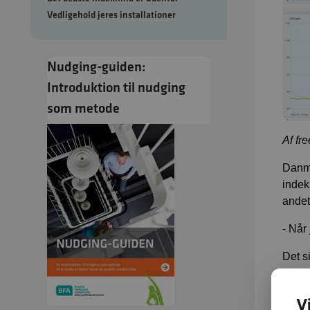
Vedligehold jeres installationer
Nudging-guiden:
Introduktion til nudging
som metode
Af fr
Danma
indek
andet
- Når
Det s
mødel
V
Han e