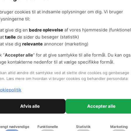
e adfærd.
 bruger cookies til at indsamle oplysninger om dig. Vi bruger
an også ses på den anden klimamåler. Hver gang mødelokalet er 
lysningerne til:
oget - grafen falder nemlig lynhurtigt fra rød til grøn.
at give dig en
bedre oplevelse
af vores hjemmeside (funktionel
erred Kommune målretter indsatsen
at
tælle
de sider du besøger (statistik)
at vise dig
relevante
annoncer (marketing)
r ikke kun forskere, der er motiveret for at ændre adfærd, hvis bar
unkt.
k “
Accepter alle
” for at give samtykke til alle formål. Du kan og
uge kontakterne nedenfor til at vælge specifikke formål.
herred Kommune har man investeret i en række indeklimamålere.
kan altid ændre dit samtykke ved at slette dine cookies og genbesøge
ugtighed, temperatur, CO2 niveau og støj. Oplysningen sendes via i
en. Læs mere om hvordan vi bruger cookies og behandler persondata:
ter og visualiseres med grafer.
okiepolitik
 er meget overrasket over, hvor effektivt et værktøj, det er, siger
ruger det først og fremmest til at dokumentere forholdene og mål
Afvis alle
Accepter alle
or klager over indeklimaet på en af kommunens arbejdspladser.
s til at påvirke adfærden.
rengt nødvendige
Funktionelle
Statistik
Marketing
 har en måler på mit eget kontor, hvor der ikke er ventilation. Jeg 