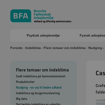
Psykisk arbejdsmiljø
Fysisk arbejdsm
Forside
Indeklima
Flere temaer om indeklima
Nudging - 
Flere temaer om indeklima
Cas
Godt indeklima på hjemmekontoret
Produktivitet
Grafe
Nudging - en vej til bedre adfærd
falde
Indeklima og brugerinvolvering
Big data
Det bedste indeklima er udenfor