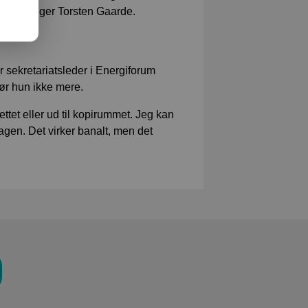
tet ud, siger Torsten Gaarde.
 sekretariatsleder i Energiforum
ør hun ikke mere.
ettet eller ud til kopirummet. Jeg kan
agen. Det virker banalt, men det