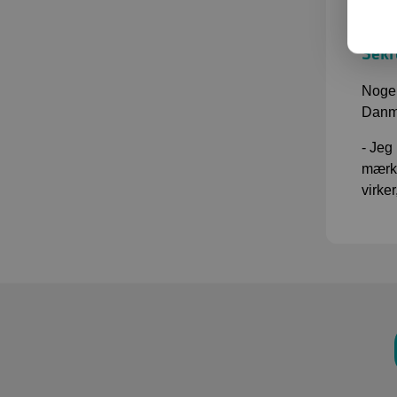
når j
Sekr
Nogen
Danma
- Jeg
mærke
virker