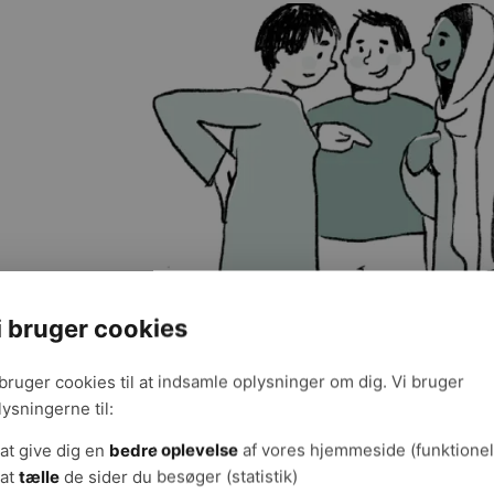
i bruger cookies
øj indeholder en række spørgsmål, som hjælper jer med at fi
ioritere dem. I ser blandt andet på hvordan arbejdsstillingerne i 
hed og om opgaven udvikles, så den bliver mindre fysisk anstr
 bruger cookies til at indsamle oplysninger om dig. Vi bruger
lysningerne til:
→
Download værktøjet
at give dig en
bedre oplevelse
af vores hjemmeside (funktionel
at
tælle
de sider du besøger (statistik)