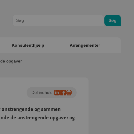
Søg
Konsulenthjælp
Arrangementer
årde opgaver
Del indhold:
sisk anstrengende og sammen
l finde de anstrengende opgaver og