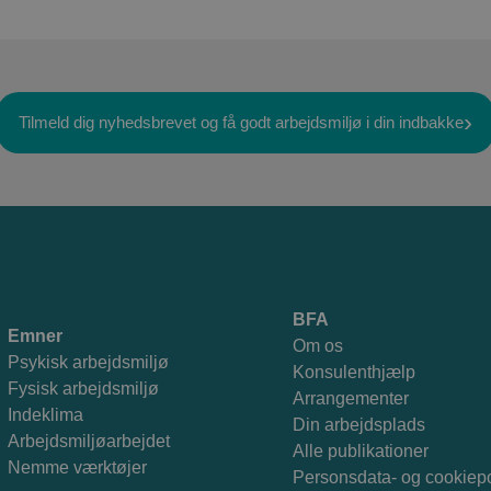
 kan for eksempel overveje:
Hvilke spørgsmål kan der opstå?
Hvor kan der være tvivl eller bekymringer?
Tilmeld dig nyhedsbrevet og få godt arbejdsmiljø i din indbakke
Hvad kan spænde ben for processen?
Og hvad vil du gøre, hvis der kommer kritik eller modstand?
BFA
Emner
Om os
Psykisk arbejdsmiljø
Konsulenthjælp
Fysisk arbejdsmiljø
Arrangementer
Indeklima
Din arbejdsplads
Arbejdsmiljøarbejdet
Alle publikationer
Nemme værktøjer
Personsdata- og cookiepo