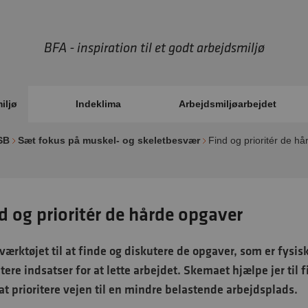
BFA - inspiration til et godt arbejdsmiljø
iljø
Indeklima
Arbejdsmiljøarbejdet
SB
Sæt fokus på muskel- og skeletbesvær
Find og prioritér de h
d og prioritér de hårde opgaver
værktøjet til at finde og diskutere de opgaver, som er fy
itere indsatser for at lette arbejdet. Skemaet hjælpe jer ti
t prioritere vejen til en mindre belastende arbejdsplads.