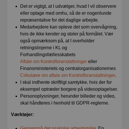
Det er vigtigt, at I udvælger, hvad I vil observere
eller optage med omhu, så de er nogenlunde
repræsentative for det daglige arbejde.
Medarbejdere kan opleve det som overvågning,
hvis de ikke kender og stoler på formålet. Vær
også opmærksom på, at I overholder
retningslinjerne i KL og
Forhandlingsfællesskabets
Aftale om Kontrolforanstaltninger
eller
Finansministeriets og centralorganisationernes
Cirkulære om aftale om Kontrolforanstaltninger
.
I skal indhente skriftligt samtykke, hvis der for
eksempel optræder borgere på videooptagelser.
Personoplysninger, herunder billeder og video,
skal håndteres i henhold til GDPR-reglerne.
Værktøjer:
Gennemgå det psykiske arbejdsmiljø
. En