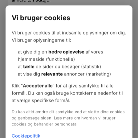
Nogle arbejdspladser tager udgangspunkt i den
Vi bruger cookies
værdsættende samtale (Appreciative Inquiry), hvor
der er fokus på gode erfaringer, drømme og ønsker
Vi bruger cookies til at indsamle oplysninger om dig.
frem for det, som ikke fungerer.
Vi bruger oplysningerne til:
Hvad er metoden god til?
at give dig en
bedre oplevelse
af vores
hjemmeside (funktionelle)
Dialogen giver mulighed for at finde årsager til
at
tælle
de sider du besøger (statistik)
problemerne, og dermed bedre mulighed for at
at vise dig
relevante
annoncer (marketing)
finde de gode løsninger.
Dialog og interviews er især velegnet til at
Klik “
Accepter alle
” for at give samtykke til alle
udforske komplekse eller følsomme emner, for
formål. Du kan også bruge kontakterne nedenfor til
eksempel i det psykiske arbejdsmiljø.
at vælge specifikke formål.
Vær opmærksom på
Du kan altid ændre dit samtykke ved at slette dine cookies
og genbesøge siden. Læs mere om hvordan vi bruger
cookies og behandler persondata:
Skab et trygt rum for dialogen. I kan for
eksempel i grupper tale om overordnede
Cookiepolitik