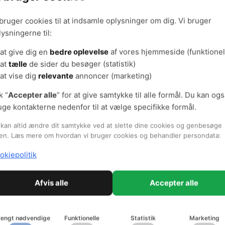
kstra isolering i taget
 bruger cookies til at indsamle oplysninger om dig. Vi bruger
lysningerne til:
, der har leveret vinduerne, har sammenlignet lys- og luftkvali
at give dig en
bedre oplevelse
af vores hjemmeside (funktionel
kaler, der ikke er renoveret endnu.
at
tælle
de sider du besøger (statistik)
at vise dig
relevante
annoncer (marketing)
 dagslys og mindre CO2
k “
Accepter alle
” for at give samtykke til alle formål. Du kan og
nge ovenlysvinduer giver ikke overraskende en bedre fordeling 
uge kontakterne nedenfor til at vælge specifikke formål.
 gennemsnit på godt 3 pct. til over 4,5 pct. Det har resulteret i, at 
e tid.
kan altid ændre dit samtykke ved at slette dine cookies og genbesøge
en. Læs mere om hvordan vi bruger cookies og behandler persondata:
ybride ventilationsløsning har også vist sit værd. Ikke renover
okiepolitik
isk udluftning ligger med en koncentration på 1600-2000 ppm 
ers koncentration er på 1000-1200 ppm og dermed i overenss
Afvis alle
Accepter alle
n trækgener
rengt nødvendige
Funktionelle
Statistik
Marketing
kan desuden se, at den automatiske åbning af vinduerne bliver ac