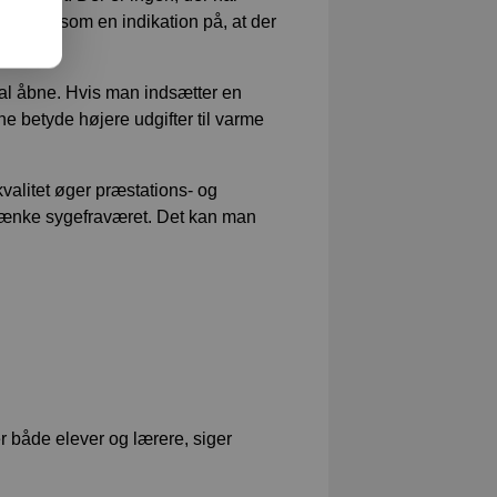
tager vi som en indikation på, at der
X.
kal åbne. Hvis man indsætter en
ne betyde højere udgifter til varme
valitet øger præstations- og
sænke sygefraværet. Det kan man
er både elever og lærere, siger