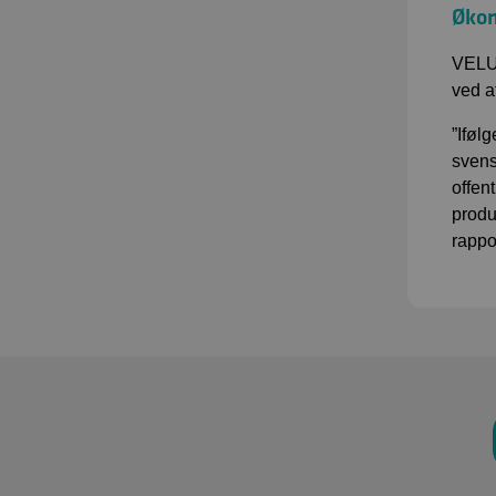
Økon
VELUX
ved at
”Iføl
svens
offen
produk
rappo