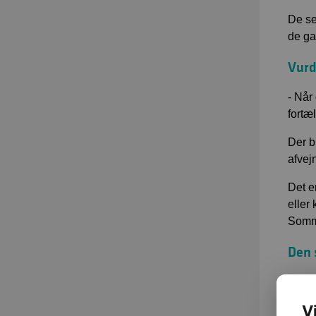
De se
de ga
Vurd
- Når
fortæ
Der b
afvejn
Det e
eller
Somm
Den 
f
e
V
n