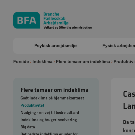
Psykisk arbejdsmiljø
Fysisk arbejdsm
Forside
Indeklima
Flere temaer om indeklima
Produktivi
Flere temaer om indeklima
Cas
Godt indeklima på hjemmekontoret
Lan
Produktivitet
Nudging - en vej til bedre adfærd
Indeklima og brugerinvolvering
Da ta
Big data
konce
Det bedste indeklima er udenfor