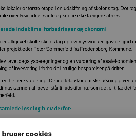
ks lokaler er første etape i en udskiftning af skolens tag. Det r
mle ovenlysvinduer slidte og kunne ikke længere åbnes.
erede indeklima-forbedringer og økonomi
 der alligevel skulle skiftes tag og ovenlysvinduer, gav det god 
ller projektleder Peter Sommerfeld fra Fredensborg Kommune.
lev lavet dagslysberegninger og en vurdering af totaløkonomien i
ing af investering i forhold til mulige besparelser på driften.
r en helhedsvurdering. Denne totaløkonomiske løsning giver um
 klimaskærmen alligevel står til udskiftning, som det er tilfældet 
erfeld.
samlede løsning blev derfor:
lere nye ovenlysvinduer med automatisk styring og mulighed f
ksisterende ventilationsanlæg ændres til hybrid-løsning
i bruger cookies
y LED belysning med dagslysstyring