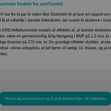
omiske fordele for samfundet
 har for et par år siden fået Slotsholm til at lave en rapport 
 få et luftskifte i danske folkeskoler, der svarer til skolerne i S
ge DREAM(økonomisk model) vil effekten af, at danske skoleeleve
ke, være en gennemsnitlig årlig fremgang i BNP på 1,3 mia. kr. o
tlige finanser på 270 mio. kr. De gunstige effekter skyldes, at el
tive i deres arbejdsliv, at lidt færre vil vælge 10. klasse, og at l
rten.
Tilmeld dig nyhedsbrevet og få godt arbejdsmiljø i din indbakke