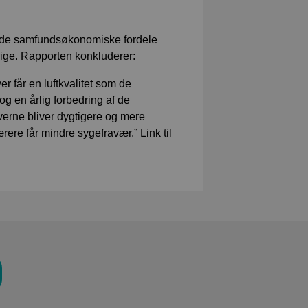
om de samfundsøkonomiske fordele
verige. Rapporten konkluderer:
r får en luftkvalitet som de
g en årlig forbedring af de
everne bliver dygtigere og mere
ærere får mindre sygefravær.” Link til