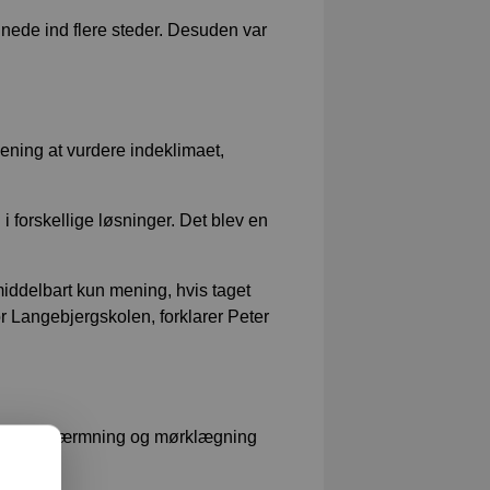
egnede ind flere steder. Desuden var
mening at vurdere indeklimaet,
 forskellige løsninger. Det blev en
iddelbart kun mening, hvis taget
for Langebjergskolen, forklarer Peter
or solafskærmning og mørklægning