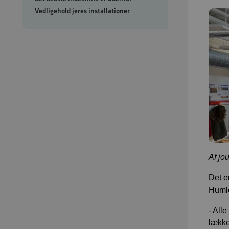
Vedligehold jeres installationer
Af jo
Det e
Humle
- Alle
lække