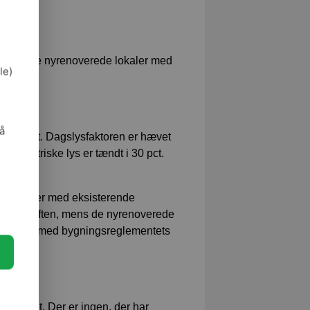
teten i de nyrenoverede lokaler med
le)
så
af lyset. Dagslysfaktoren er hævet
det elektriske lys er tændt i 30 pct.
ede lokaler med eksisterende
CO2 i luften, mens de nyrenoverede
temmelse med bygningsreglementets
cepteret. Der er ingen, der har