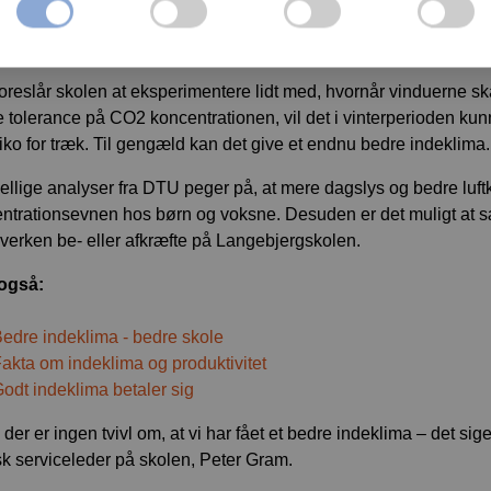
t vinduerne manuelt i løbet af vores undersøgelse i februar. Det 
er trækgener, siger Peter Foldbjerg, der er projektleder for VELU
oreslår skolen at eksperimentere lidt med, hvornår vinduerne s
e tolerance på CO2 koncentrationen, vil det i vinterperioden kun
siko for træk. Til gengæld kan det give et endnu bedre indeklima.
ellige analyser fra DTU peger på, at mere dagslys og bedre luftk
ntrationsevnen hos børn og voksne. Desuden er det muligt at 
verken be- eller afkræfte på Langebjergskolen.
også:
edre indeklima - bedre skole
akta om indeklima og produktivitet
odt indeklima betaler sig
 der er ingen tvivl om, at vi har fået et bedre indeklima – det sig
sk serviceleder på skolen, Peter Gram.