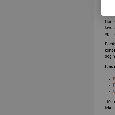
lukke
ikke 
Han f
laver
og ri
Forsk
konce
dog h
Læs 
B
F
G
- Men
tekni