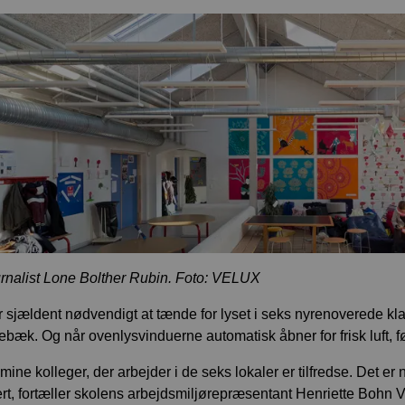
urnalist Lone Bolther Rubin. Foto: VELUX
r sjældent nødvendigt at tænde for lyset i seks nyrenoverede kl
bæk. Og når ovenlysvinduerne automatisk åbner for frisk luft, fø
 mine kolleger, der arbejder i de seks lokaler er tilfredse. Det er n
rt, fortæller skolens arbejdsmiljørepræsentant Henriette Bohn 