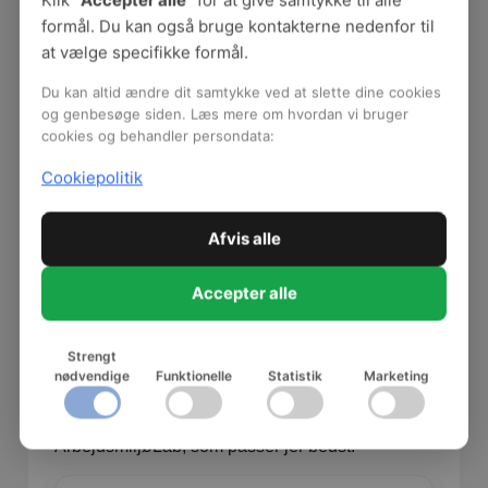
Klik “
Accepter alle
” for at give samtykke til alle
formål. Du kan også bruge kontakterne nedenfor til
(Kilde: Evaluering af afholdte Strategisk
at vælge specifikke formål.
ArbejdsmiljøLabs fra 2024)
Du kan altid ændre dit samtykke ved at slette dine cookies
Praktisk information
og genbesøge siden. Læs mere om hvordan vi bruger
cookies og behandler persondata:
BFA sørger for materialer, lokale og forplejning.
Cookiepolitik
Transporten til og fra lokationen sørger I selv for.
Deltagelse er gratis, uanset hvor mange I
deltager fra samme arbejdsplads, men tilmelding
Afvis alle
er nødvendig.
Accepter alle
Der er deltagerbegrænsning, og fordeling af
pladser foregår efter først-til-mølle-princippet.
Strengt
Der bliver afholdt to
Strategisk ArbejdsmiljøLab:
nødvendige
Funktionelle
Statistik
Marketing
Fra indsats til forankring
. Du og eventuelle
kolleger tilmelder jer blot det Strategisk
ArbejdsmiljøLab, som passer jer bedst.