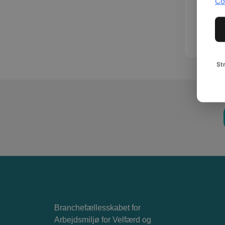
Co
St
Branchefællesskabet for
Arbejdsmiljø for Velfærd og