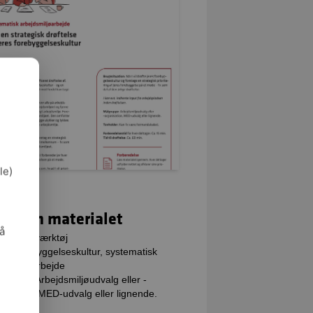
le)
kta om materialet
så
e:
Dialogværktøj
e:
Forebyggelseskultur, systematisk
jdsmiljøarbejde
gruppe:
Arbejdsmiljøudvalg eller -
nisation, MED-udvalg eller lignende.
tal:
8