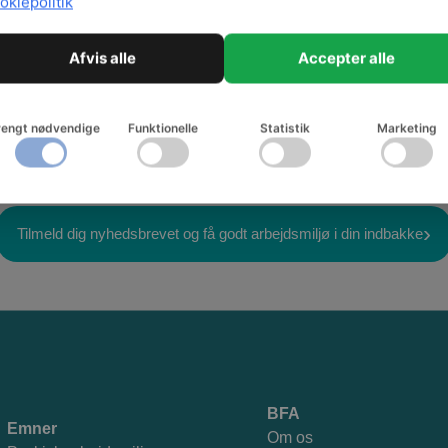
okiepolitik
Udgi
admin
Udgi
Afvis alle
Accepter alle
Forf
rengt nødvendige
Funktionelle
Statistik
Marketing
Tilmeld dig nyhedsbrevet og få godt arbejdsmiljø i din indbakke
BFA
Emner
Om os