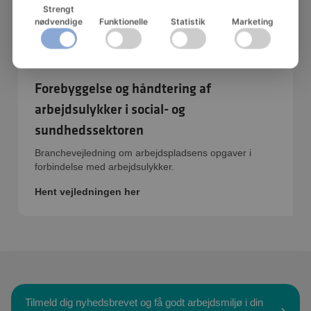
Strengt
nødvendige
Funktionelle
Statistik
Marketing
Forebyggelse og håndtering af
arbejdsulykker i social- og
sundhedssektoren
Branchevejledning om arbejdspladsens opgaver i
forbindelse med arbejdsulykker.
Hent vejledningen her
Tilmeld dig nyhedsbrevet og få godt arbejdsmiljø i din