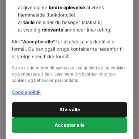
Anmeldelse af arbejdsulykker
at give dig en
bedre oplevelse
af vores
Fald- og snubleulykker
hjemmeside (funktionelle)
Stik- og skæreskader
at
tælle
de sider du besøger (statistik)
Forflytningsskader
at vise dig
relevante
annoncer (marketing)
Vold og trusler
Ulykker blandt teknisk servicepersonale på skoler
Klik “
Accepter alle
” for at give samtykke til alle
Værktøj: Safety Observer
formål. Du kan også bruge kontakterne nedenfor til
Artikler om forebyggelse af ulykker
at vælge specifikke formål.
Publikationer - Ulykker & risikoanalyse
Du kan altid ændre dit samtykke ved at slette dine cookies
Arbejdsulykker på farten
og genbesøge siden. Læs mere om hvordan vi bruger
Arbejdsulykker og hjemmearbejde
cookies og behandler persondata:
Cookiepolitik
Afvis alle
Accepter alle