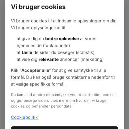
Vi bruger cookies
Vi bruger cookies til at indsamle oplysninger om dig.
Vi bruger oplysningerne til:
at give dig en
bedre oplevelse
af vores
hjemmeside (funktionelle)
at
tælle
de sider du besøger (statistik)
Se hele temaet
at vise dig
relevante
annoncer (marketing)
Klik “
Accepter alle
” for at give samtykke til alle
formål. Du kan også bruge kontakterne nedenfor til
Tag godt imod de nye
at vælge specifikke formål.
God start i oplæring
Du kan altid ændre dit samtykke ved at slette dine cookies
Fakta om god modtagelse
og genbesøge siden. Læs mere om hvordan vi bruger
Guider til den gode modtagelse
cookies og behandler persondata:
Nyuddannet: Få en bedre start
Cookiepolitik
Sikkert fodfæste
Hvem gør hvad?