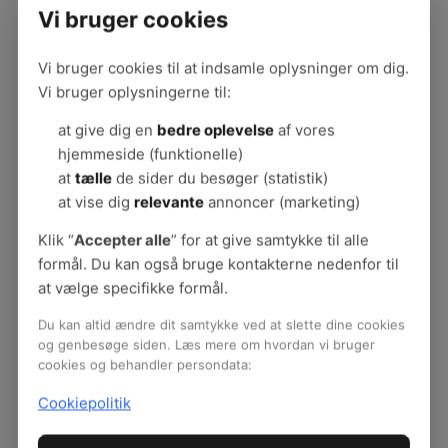
ledelsesmæssigt ansvar for, at det både lykkes at
Vi bruger cookies
implementere og fastholde træningen. Af samme
grund betyder det noget, at lederen tager
Vi bruger cookies til at indsamle oplysninger om dig.
træningen alvorligt. At man ikke henter en kop
Vi bruger oplysningerne til:
kaffe eller signalerer stor travlhed, mens
medarbejderne står og træner.
at give dig en
bedre oplevelse
af vores
hjemmeside (funktionelle)
“Hvis lederen selv har en barriere på
at
tælle
de sider du besøger (statistik)
fællestræningen og ikke går forrest, er det en
at vise dig
relevante
annoncer (marketing)
alvorlig forhindring, Det er en af de mest
afgørende faktorer, at lederen selv involverer sig
Klik “
Accepter alle
” for at give samtykke til alle
og deltager i træningen en gang imellem,” siger
formål. Du kan også bruge kontakterne nedenfor til
Vibeke Andersen.
at vælge specifikke formål.
Træningsambassadører
Du kan altid ændre dit samtykke ved at slette dine cookies
og genbesøge siden. Læs mere om hvordan vi bruger
cookies og behandler persondata:
Udover lederens engagement spiller det også en
stor rolle, at der er nogle træningsambassadører,
Cookiepolitik
som står for træningen. For at så mange som
muligt kan spejle sig i trænerne, må der gerne